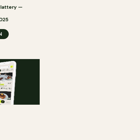
Slattery
—
2025
N