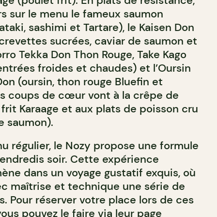
ge (poulet frit). En plats de résistance,
rs sur le menu le fameux saumon
taki, sashimi et Tartare), le Kaisen Don
 crevettes sucrées, caviar de saumon et
Torro Tekka Don Thon Rouge, Take Kago
ntrées froides et chaudes) et l’Oursin
n (oursin, thon rouge Bluefin et
os coups de cœur vont à la crêpe de
frit Karaage et aux plats de poisson cru
le saumon).
u régulier, le Nozy propose une formule
endredis soir. Cette expérience
ène dans un voyage gustatif exquis, où
ec maîtrise et technique une série de
ts. Pour réserver votre place lors de ces
vous pouvez le faire via
leur page