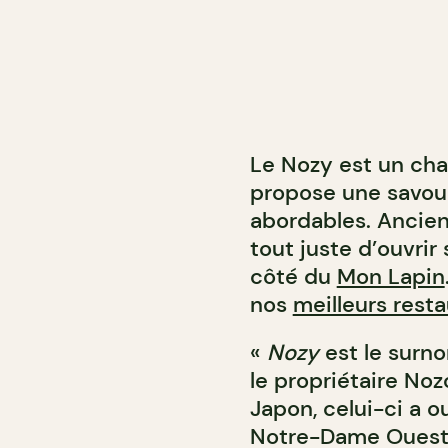
Le Nozy est un cha
propose une savour
abordables. Ancienn
tout juste d’ouvrir 
côté du
Mon Lapin
nos
meilleurs rest
«
Nozy
est le surn
le propriétaire No
Japon, celui-ci a o
Notre-Dame Ouest. 