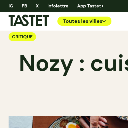
IG
FB
X
Infolettre
App Tastet+
Toutes les villes
CRITIQUE
Nozy : cui