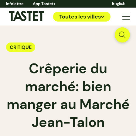
English
Infolettre
App Tastet+
Toutes les villes
CRITIQUE
Crêperie du
marché: bien
manger au Marché
Jean-Talon