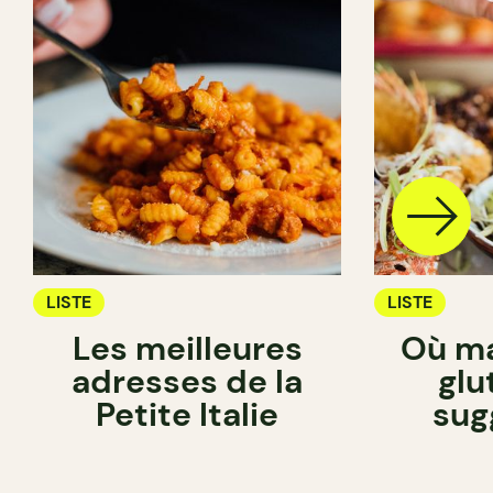
LISTE
LISTE
Les meilleures
Où ma
adresses de la
glu
Petite Italie
sug