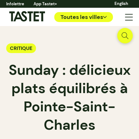
English
Infolettre
App Tastet+
Toutes les villes
CRITIQUE
Sunday : délicieux
plats équilibrés à
Pointe-Saint-
Charles