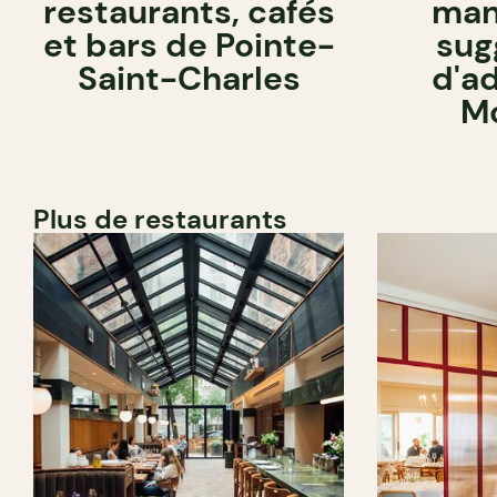
restaurants, cafés
man
et bars de Pointe-
sug
Saint-Charles
d'a
Mo
Plus de restaurants