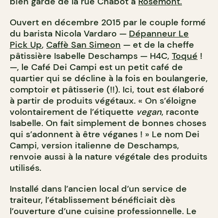
bien gardé de la rue Chabot à
Rosemont.
Ouvert en décembre 2015 par le couple formé
du barista Nicola Vardaro —
Dépanneur Le
Pick Up
,
Caffè San Simeon
— et de la cheffe
pâtissière Isabelle Deschamps — H4C,
Toqué
!
—, le Café Dei Campi est un petit café de
quartier qui se décline à la fois en boulangerie,
comptoir et pâtisserie (!!). Ici, tout est élaboré
à partir de produits végétaux. « On s’éloigne
volontairement de l’étiquette
vegan
, raconte
Isabelle. On fait simplement de bonnes choses
qui s’adonnent à être véganes ! » Le nom Dei
Campi, version italienne de Deschamps,
renvoie aussi à la nature végétale des produits
utilisés.
Installé dans l’ancien local d’un service de
traiteur, l’établissement bénéficiait dès
l’ouverture d’une cuisine professionnelle. Le