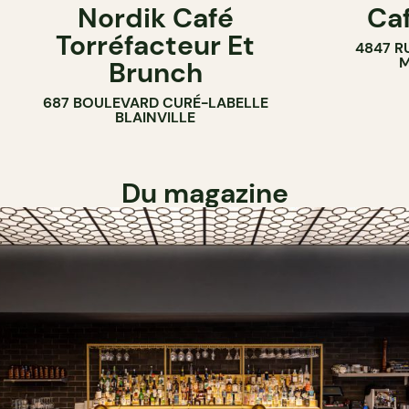
Nordik Café
Caf
CAFÉ
Torréfacteur Et
4847 R
M
Brunch
687 BOULEVARD CURÉ-LABELLE
BLAINVILLE
Du magazine