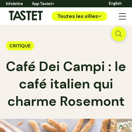
English
Infolettre
App Tastet+
Toutes les villes
CRITIQUE
Café Dei Campi : le
café italien qui
charme Rosemont