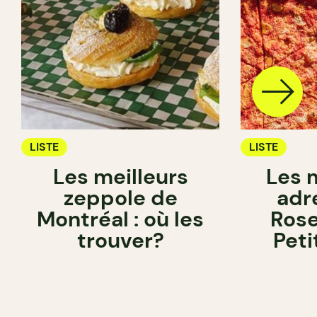
LISTE
LISTE
Les meilleurs
Les 
zeppole de
adr
Montréal : où les
Ros
trouver?
Peti