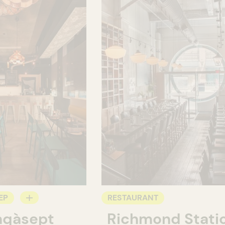
EP
RESTAURANT
nqàsept
Richmond Stati