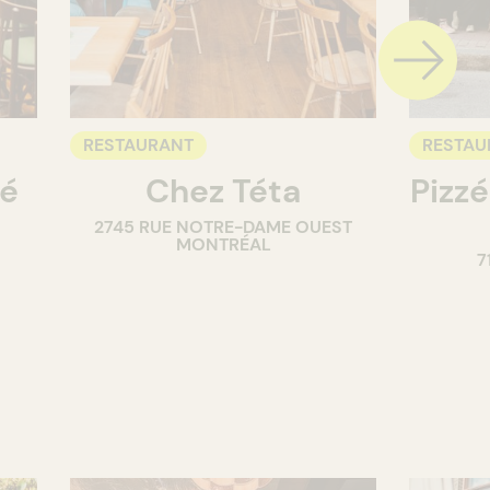
RESTAURANT
RESTAU
té
Chez Téta
Pizzé
2745 RUE NOTRE-DAME OUEST
MONTRÉAL
7