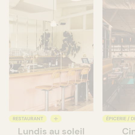
RESTAURANT
ÉPICERIE / D
Lundis au soleil
Ci
BAR À VIN
COMPTOIR