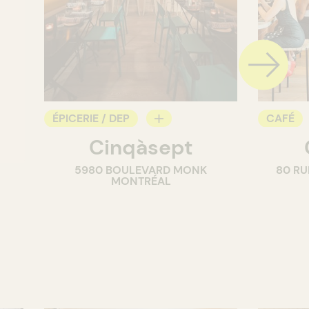
ÉPICERIE / DEP
CAFÉ
Cinqàsept
COMPTOIR
COMPT
5980 BOULEVARD MONK
80 RU
CAVISTE
MONTRÉAL