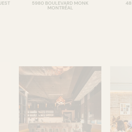
UEST
5980 BOULEVARD MONK
48
CAVISTE
BAR
MONTRÉAL