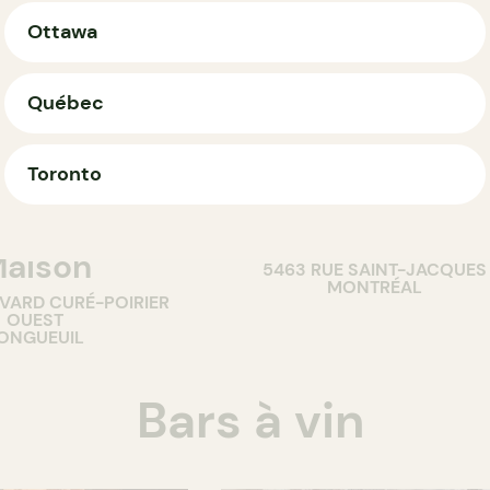
Ottawa
Québec
Toronto
COMPTOIR
urant Votre
G Pizzas
aison
5463 RUE SAINT-JACQUES
MONTRÉAL
EVARD CURÉ-POIRIER
OUEST
ONGUEUIL
Bars à vin