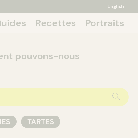
English
uides
Recettes
Portraits
 about it,
ment pouvons-nous
IES
TARTES