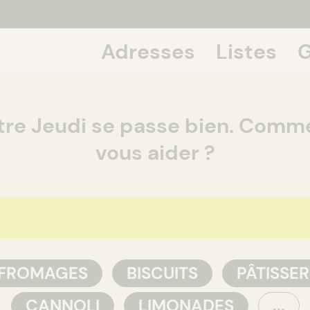
Adresses
Listes
G
If we talk
tre Jeudi se passe bien. Com
vous aider ?
 FROMAGES
BISCUITS
PÂTISSER
CANNOLI
LIMONADES
...