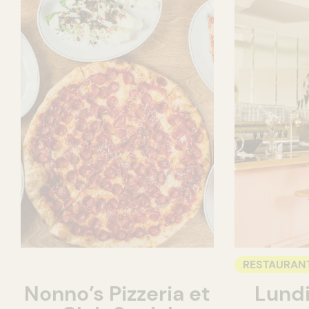
RESTAURAN
Nonno’s Pizzeria et
Lundi
BAR À VIN