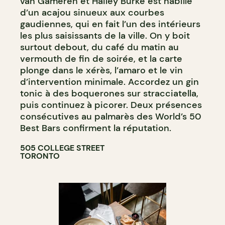
van Gameren et Hailey Burke est habillé
BAR À COCKTAIL
d’un acajou sinueux aux courbes
gaudiennes, qui en fait l’un des intérieurs
les plus saisissants de la ville. On y boit
surtout debout, du café du matin au
vermouth de fin de soirée, et la carte
plonge dans le xérès, l’amaro et le vin
d’intervention minimale. Accordez un gin
tonic à des boquerones sur stracciatella,
puis continuez à picorer. Deux présences
consécutives au palmarès des World’s 50
Best Bars confirment la réputation.
505 COLLEGE STREET
TORONTO