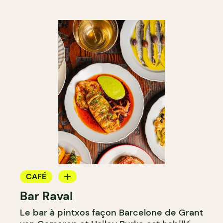
CAFÉ
Bar Raval
BAR
Le bar à pintxos façon Barcelone de Grant
BAR À VIN