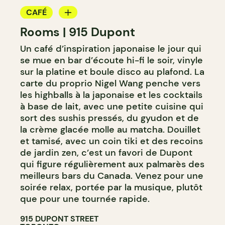
CAFÉ
Rooms | 915 Dupont
BAR
Un café d’inspiration japonaise le jour qui
BAR À COCKTAIL
se mue en bar d’écoute hi-fi le soir, vinyle
sur la platine et boule disco au plafond. La
carte du proprio Nigel Wang penche vers
les highballs à la japonaise et les cocktails
à base de lait, avec une petite cuisine qui
sort des sushis pressés, du gyudon et de
la crème glacée molle au matcha. Douillet
et tamisé, avec un coin tiki et des recoins
de jardin zen, c’est un favori de Dupont
qui figure régulièrement aux palmarès des
meilleurs bars du Canada. Venez pour une
soirée relax, portée par la musique, plutôt
que pour une tournée rapide.
915 DUPONT STREET