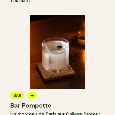
TORONTO
BAR
Bar Pompette
BAR À VIN
Un morceau de Paris sur College Street :
BAR À COCKTAIL