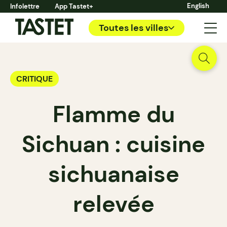
English
Infolettre
App Tastet+
Toutes les villes
CRITIQUE
Flamme du
Sichuan : cuisine
sichuanaise
relevée