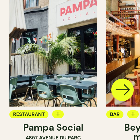
RESTAURANT
BAR
Pampa Social
Bey
CAFÉ
CAVISTE
m
4857 AVENUE DU PARC
BAR