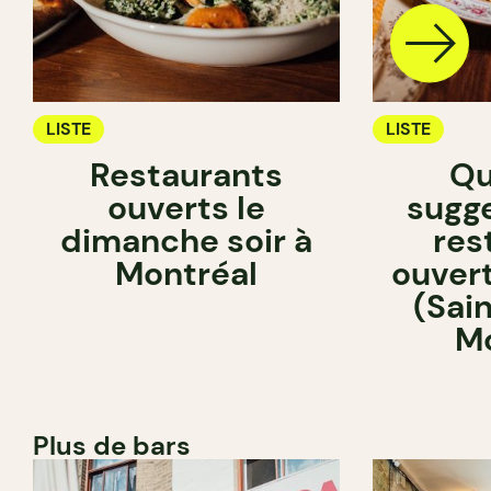
LISTE
LISTE
Restaurants
Qu
ouverts le
sugg
dimanche soir à
res
Montréal
ouvert
(Sai
Mo
Plus de bars