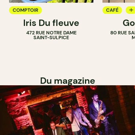
COMPTOIR
CAFÉ
Iris Du fleuve
Go
COMPTOIR
472 RUE NOTRE DAME
80 RUE SA
SAINT-SULPICE
M
Du magazine