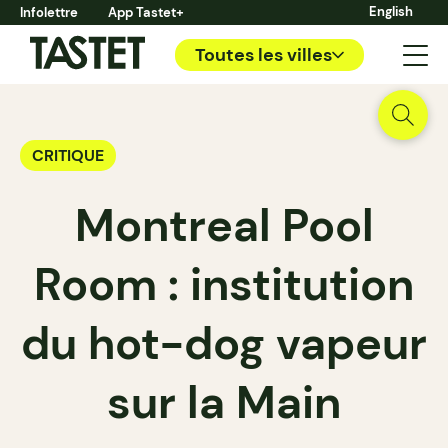
English
Infolettre
App Tastet+
Toutes les villes
CRITIQUE
Montreal Pool
Room : institution
du hot-dog vapeur
sur la Main