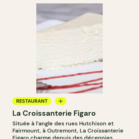
RESTAURANT
La Croissanterie Figaro
CAFÉ
Située à l’angle des rues Hutchison et
COMPTOIR
Fairmount, à Outremont, La Croissanterie
Figaro charme depuis des décennies