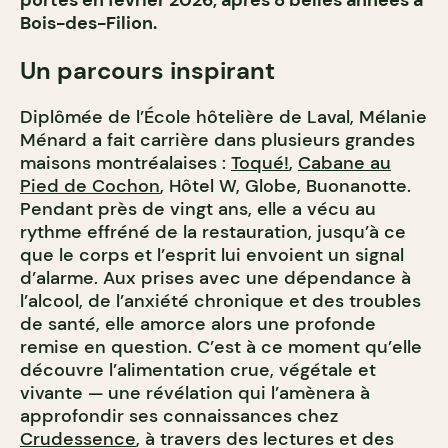
portes en février 2026, après 8 belles années à
Bois-des-Filion.
Un parcours inspirant
Diplômée de l’École hôtelière de Laval, Mélanie
Ménard a fait carrière dans plusieurs grandes
maisons montréalaises :
Toqué!
,
Cabane au
Pied de Cochon
, Hôtel W, Globe, Buonanotte.
Pendant près de vingt ans, elle a vécu au
rythme effréné de la restauration, jusqu’à ce
que le corps et l’esprit lui envoient un signal
d’alarme. Aux prises avec une dépendance à
l’alcool, de l’anxiété chronique et des troubles
de santé, elle amorce alors une profonde
remise en question. C’est à ce moment qu’elle
découvre l’alimentation crue, végétale et
vivante — une révélation qui l’amènera à
approfondir ses connaissances chez
Crudessence
, à travers des lectures et des