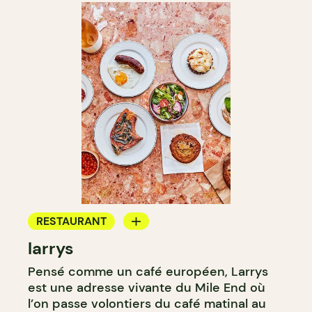
RESTAURANT
larrys
CAFÉ
Pensé comme un café européen, Larrys
BAR À VIN
est une adresse vivante du Mile End où
CAVISTE
l’on passe volontiers du café matinal au