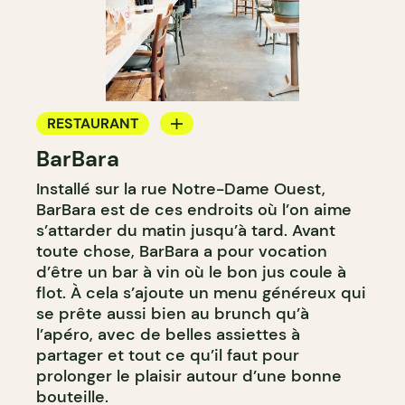
RESTAURANT
BarBara
CAFÉ
Installé sur la rue Notre-Dame Ouest,
BAR À VIN
BarBara est de ces endroits où l’on aime
BAR À COCKTAIL
s’attarder du matin jusqu’à tard. Avant
toute chose, BarBara a pour vocation
d’être un bar à vin où le bon jus coule à
flot. À cela s’ajoute un menu généreux qui
se prête aussi bien au brunch qu’à
l’apéro, avec de belles assiettes à
partager et tout ce qu’il faut pour
prolonger le plaisir autour d’une bonne
bouteille.