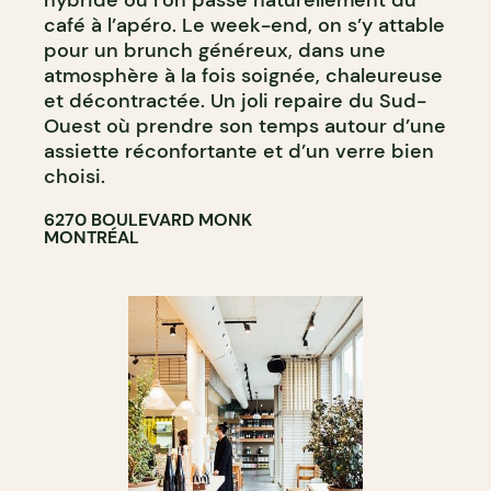
hybride où l’on passe naturellement du
BAR À VIN
café à l’apéro. Le week-end, on s’y attable
pour un brunch généreux, dans une
atmosphère à la fois soignée, chaleureuse
et décontractée. Un joli repaire du Sud-
Ouest où prendre son temps autour d’une
assiette réconfortante et d’un verre bien
choisi.
6270 BOULEVARD MONK
MONTRÉAL