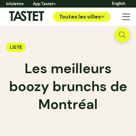
English
Infolettre
App Tastet+
Toutes les villes
LISTE
Les meilleurs
boozy brunchs de
Montréal