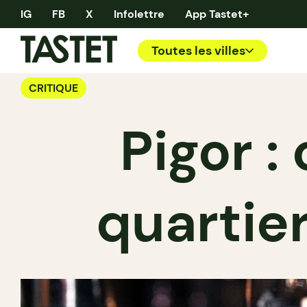
IG
FB
X
Infolettre
App Tastet+
Toutes les villes
CRITIQUE
Pigor :
quartie