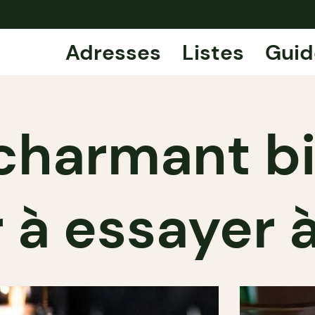
Adresses
Listes
Guid
 charmant b
r à essayer 