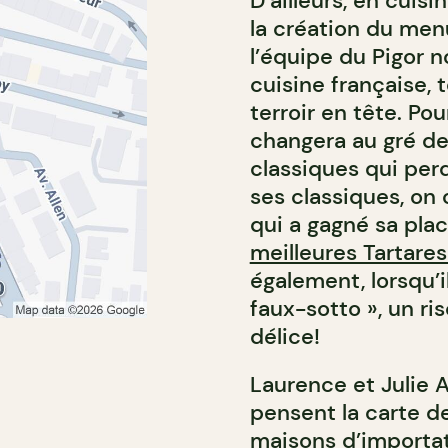
D’ailleurs, en cuisi
la création du me
l’équipe du Pigor n
cuisine française, 
terroir en tête. Po
changera au gré de
classiques qui perd
ses classiques, on
qui a gagné sa plac
meilleures Tartare
également, lorsqu’il
faux-sotto », un ri
délice!
Laurence et Julie A
pensent la carte de
maisons d’importati