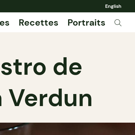
English
es
Recettes
Portraits
istro de
à Verdun