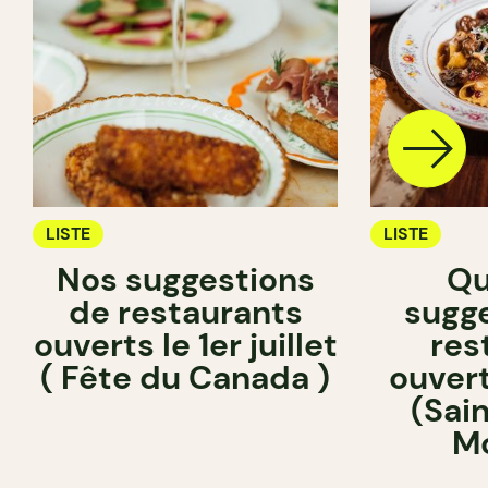
LISTE
LISTE
Nos suggestions
Qu
de restaurants
sugg
ouverts le 1er juillet
res
( Fête du Canada )
ouvert
(Sai
Mo