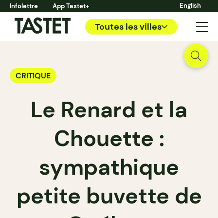
English
Infolettre
App Tastet+
Toutes les villes
CRITIQUE
Le Renard et la
Chouette :
sympathique
petite buvette de