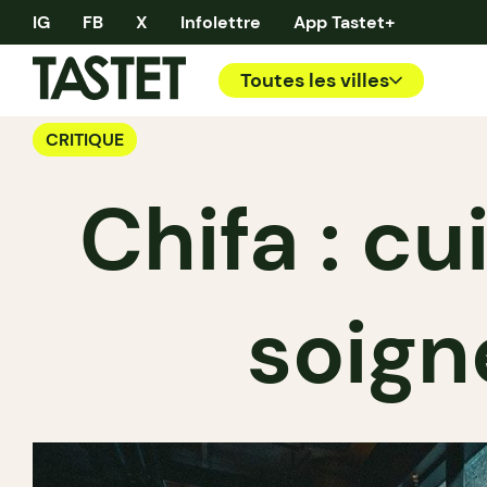
IG
FB
X
Infolettre
App Tastet+
Toutes les villes
CRITIQUE
Chifa : c
soign