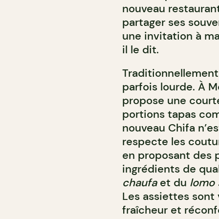
nouveau restaurant,
partager ses souven
une invitation à ma
il le dit.
Traditionnellement,
parfois lourde. À M
propose une courte
portions tapas com
nouveau Chifa n’est
respecte les coutu
en proposant des p
ingrédients de qual
chaufa
et du
lomo 
Les assiettes sont 
fraîcheur et réco