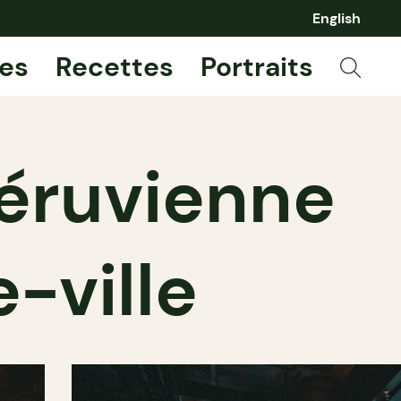
English
es
Recettes
Portraits
péruvienne
-ville