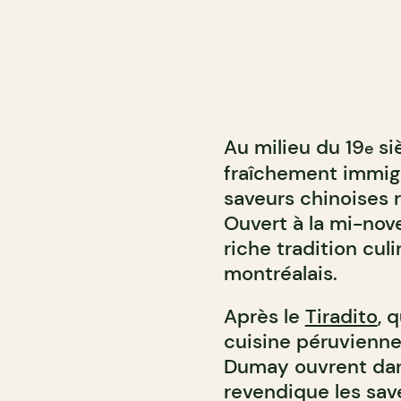
Au milieu du 19
si
e
fraîchement immigré
saveurs chinoises 
Ouvert à la mi-nov
riche tradition cu
montréalais.
Après le
Tiradito
, 
cuisine péruvienne
Dumay ouvrent dans 
revendique les sav