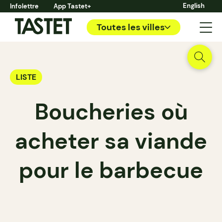
English
Infolettre
App Tastet+
Toutes les villes
LISTE
Boucheries où
acheter sa viande
pour le barbecue