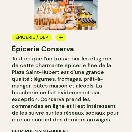
ÉPICERIE / DEP
Épicerie Conserva
COMPTOIR
Tout ce que l’on trouve sur les étagères
BOUCHERIE
de cette charmante épicerie fine de la
CAVISTE
Plaza Saint-Hubert est d’une grande
qualité : légumes, fromages, prêt-à-
manger, pâtes maison et alcools. La
boucherie ne fait évidemment pas
exception. Conserva prend les
commandes en ligne et il est intéressant
de les suivre sur les réseaux sociaux pour
être au courant des derniers arrivages.
6604 RUE SAINT-HUBERT