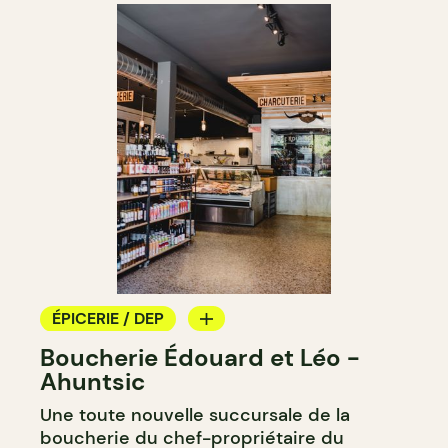
ÉPICERIE / DEP
Boucherie Édouard et Léo -
BOUCHERIE
Ahuntsic
Une toute nouvelle succursale de la
boucherie du chef-propriétaire du