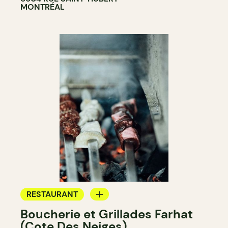
MONTRÉAL
RESTAURANT
Boucherie et Grillades Farhat
ÉPICERIE / DEP
(Cote Des Neiges)