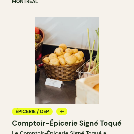
MONTRÉAL
ÉPICERIE / DEP
Comptoir-Épicerie Signé Toqué
BOUCHERIE
Le
Comptoir-Épicerie Signé Toqué
a