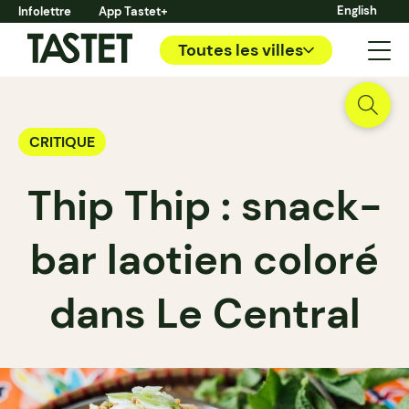
English
Infolettre
App Tastet+
Toutes les villes
CRITIQUE
Thip Thip : snack-
bar laotien coloré
dans Le Central