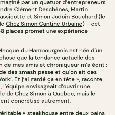
Imaginé par un quatuor d’entrepreneurs
andre Clément Deschênes, Martin
assicotte et Simon Jodoin Bouchard (le
 de
Chez Simon Cantine Urbaine
) – cet
38 places promet une expérience
a Mecque du Hambourgeois est née d’un
e chose que la tendance actuelle des
Un de mes amis et chroniqueur m’a écrit :
mode des smash passe et qu’on ait des
ork’. Et j’ai gardé ça en tête », raconte
, l’équipe envisageait d’ouvrir une
le de Chez Simon à Québec, mais le
ement concrétisé autrement.
 véritable « steakhouse entre deux pains