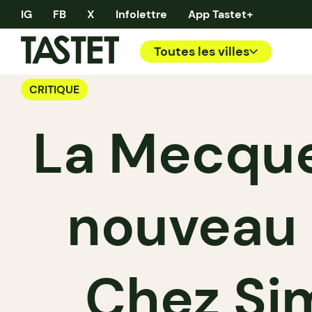
IG
FB
X
Infolettre
App Tastet+
Toutes les villes
CRITIQUE
La Mecque
nouveau 
Chez Si