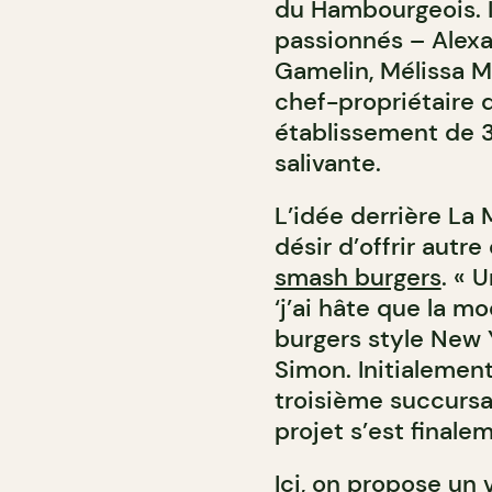
du Hambourgeois. 
passionnés – Alex
Gamelin, Mélissa M
chef-propriétaire
établissement de 
salivante.
L’idée derrière L
désir d’offrir autr
smash burgers
. « 
‘j’ai hâte que la 
burgers style New Y
Simon. Initialement
troisième succursa
projet s’est final
Ici, on propose un