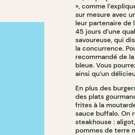
», comme l’expliqu
sur mesure avec un
leur partenaire de l
45 jours d’une qual
savoureuse, qui di
la concurrence. Pou
recommandé de la p
bleue. Vous pourre
ainsi qu’un délici
En plus des burge
des plats gourman
frites à la moutar
sauce buffalo. On 
steakhouse : aligot,
pommes de terre ma