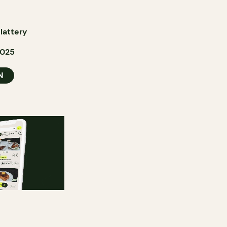
lattery
2025
N