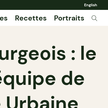
English
es
Recettes
Portraits
geois : le
équipe de
 Urbaine