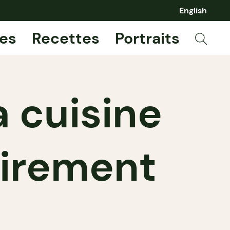
English
es
Recettes
Portraits
a cuisine
airement