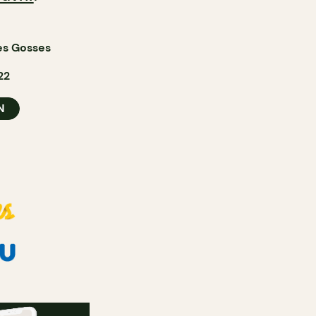
es Gosses
22
N