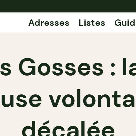
Adresses
Listes
Guid
s Gosses : l
use volont
décalée