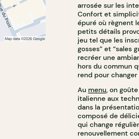
arrosée sur les in
Confort et simplic
épuré où règnent l
petits détails prov
jeu tel que les insc
gosses” et “sales g
recréer une ambian
hors du commun qui 
rend pour changer n
Au
menu
, on goûte
italienne aux tech
dans la présentati
composé de délicie
qui change régulièr
renouvellement cons