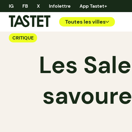
IG
FB
X
Infolettre
App Tastet+
Toutes les villes
CRITIQUE
Les Sale
savoure