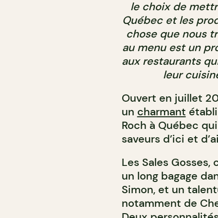
le choix de mettr
Québec et les pro
chose que nous t
au menu est un pr
aux restaurants qu
leur cuisin
Ouvert en juillet 2
un
charmant
établi
Roch à Québec qui
saveurs d’ici et d’
Les Sales Gosses, c
un long bagage dans
Simon, et un talen
notamment de Chez 
Deux personnalités