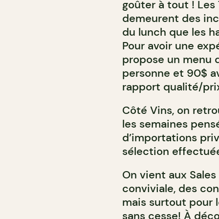
goûter à tout ! Le
demeurent des inc
du lunch que les h
Pour avoir une exp
propose un menu d
personne et 90$ av
rapport qualité/pri
Côté Vins, on retro
les semaines pens
d’importations pri
sélection effectué
On vient aux Sales
conviviale, des co
mais surtout pour 
sans cesse! À
déco