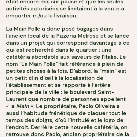
était encore mis sur pause et que les seules
activités autorisées se limitaient à la vente à
emporter et/ou la livraison.
La Main Folle a donc posé bagages dans
l
’
ancien local de la Pizzeria Melrose et se lance
dans un projet qui correspond davantage à ce
qui est recherché dans le quartier ; une
cafétéria abordable aux saveurs de l
’
Italie. Le
nom “La Main Folle” fait référence à plein de
petites choses à la fois. D
’
abord, la “main” est
un petit clin d
’
œil à la localisation de
l
’
établissement et se rapporte à l
’
artère
principale de la ville : le boulevard Saint-
Laurent que nombre de personnes appellent
« la
Main
». Le propriétaire, Paolo Oliveira a
aussi l
’
habitude frénétique de claquer tout le
temps des doigts, d
’
où l
’
intitulé et le logo de
l
’
endroit. Derrière cette nouvelle cafétéria, on
retrouve donc Paolo, ancien propriétaire de la