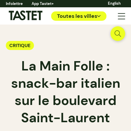
English
Infolettre
App Tastet+
Toutes les villes
CRITIQUE
La Main Folle :
snack-bar italien
sur le boulevard
Saint-Laurent