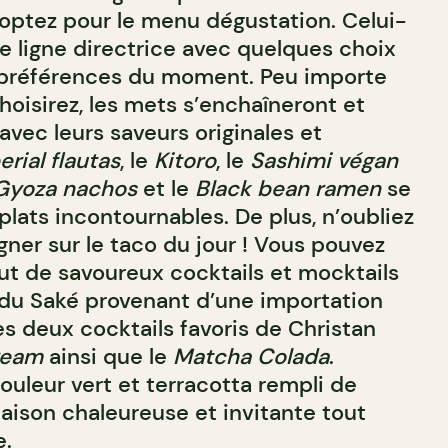
 optez pour le menu dégustation. Celui-
e ligne directrice avec quelques choix
s préférences du moment. Peu importe
hoisirez, les mets s’enchaîneront et
vec leurs saveurs originales et
erial flautas
, le
Kitoro
, le
Sashimi végan
Gyoza nachos
et le
Black bean ramen
se
plats incontournables. De plus, n’oubliez
ner sur le taco du jour ! Vous pouvez
t de savoureux cocktails et mocktails
e du Saké provenant d’une importation
s deux cocktails favoris de Christan
ream
ainsi que le
Matcha Colada
.
ouleur vert et terracotta rempli de
maison chaleureuse et invitante tout
.