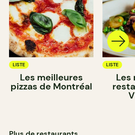
LISTE
LISTE
Les meilleures
Les 
pizzas de Montréal
rest
V
Plus de restaurants