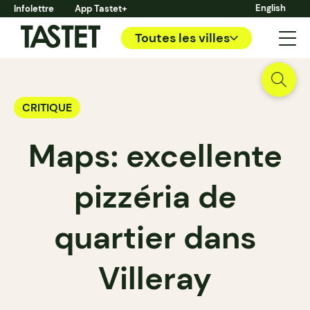
English
Infolettre
App Tastet+
Toutes les villes
CRITIQUE
Maps: excellente
pizzéria de
quartier dans
Villeray