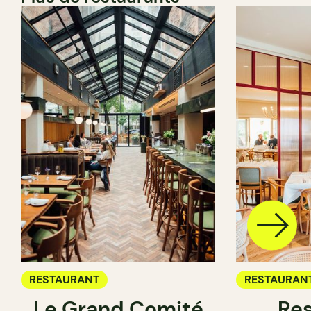
RESTAURANT
RESTAURAN
Le Grand Comité
Res