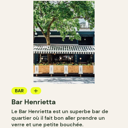
BAR
Bar Henrietta
BAR À VIN
Le Bar Henrietta est un superbe bar de
BAR À COCKTAIL
quartier où il fait bon aller prendre un
verre et une petite bouchée.