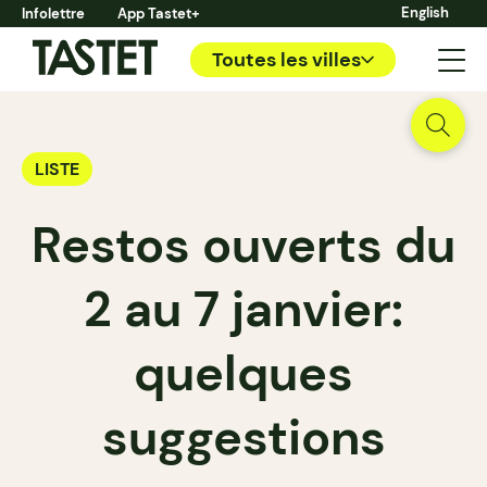
English
Infolettre
App Tastet+
Toutes les villes
LISTE
Restos ouverts du
2 au 7 janvier:
quelques
suggestions