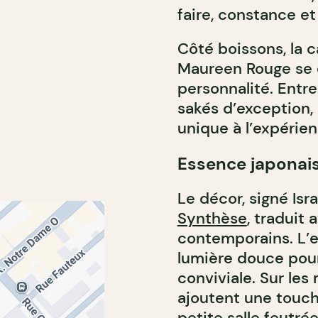
faire, constance et
Côté boissons, la 
Maureen Rouge se d
personnalité. Entre
sakés d’exception
unique à l’expérie
Essence japonai
Le décor, signé Isr
Synthèse
, traduit 
contemporains. L’e
lumière douce pour
conviviale. Sur les
ajoutent une touche
petite salle feutr