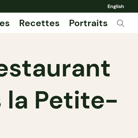
English
es
Recettes
Portraits
restaurant
 la Petite-