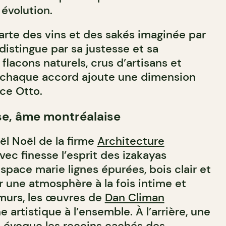
 évolution.
carte des vins et des sakés imaginée par
istingue par sa justesse et sa
 flacons naturels, crus d’artisans et
, chaque accord ajoute une dimension
nce Otto.
se, âme montréalaise
aël Noël de la firme
Architecture
avec finesse l’esprit des izakayas
space marie lignes épurées, bois clair et
 une atmosphère à la fois intime et
 murs, les œuvres de
Dan Climan
 artistique à l’ensemble. À l’arrière, une
ée évoque les recoins cachés des