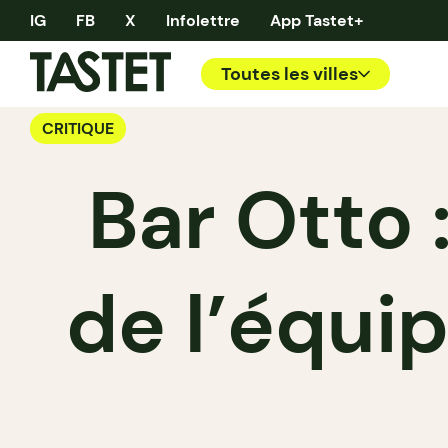
IG
FB
X
Infolettre
App Tastet+
Toutes les villes
CRITIQUE
Bar Otto 
de l’équip