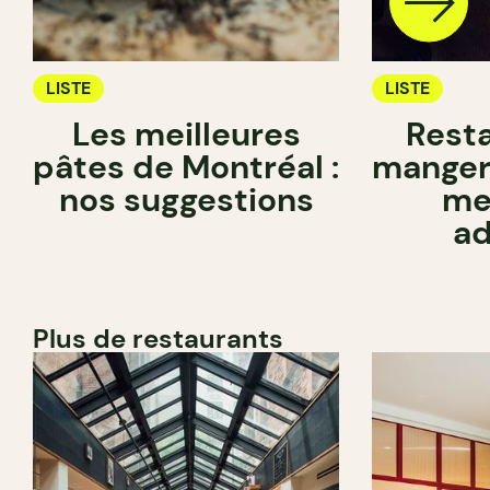
LISTE
LISTE
Les meilleures
Rest
pâtes de Montréal :
manger 
nos suggestions
me
ad
Plus de restaurants