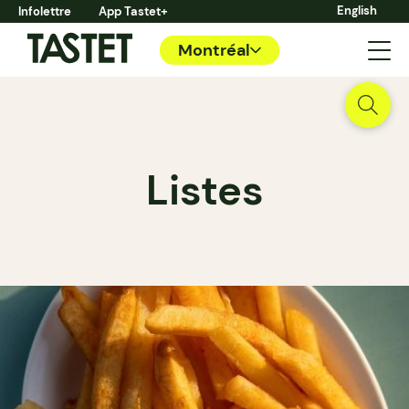
English
Infolettre
App Tastet+
Montréal
Listes