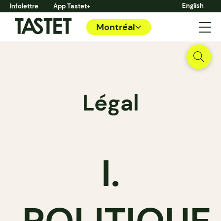
English
Infolettre
App Tastet+
Montréal
Légal
I.