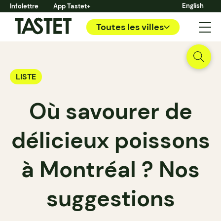
English
Infolettre
App Tastet+
Toutes les villes
LISTE
Où savourer de
délicieux poissons
à Montréal ? Nos
suggestions