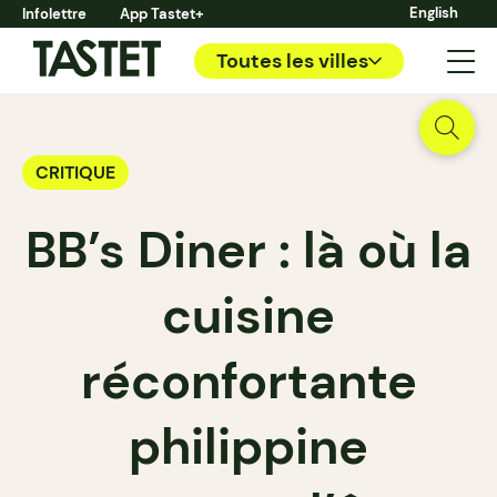
English
Infolettre
App Tastet+
Toutes les villes
CRITIQUE
BB’s Diner : là où la
cuisine
réconfortante
philippine