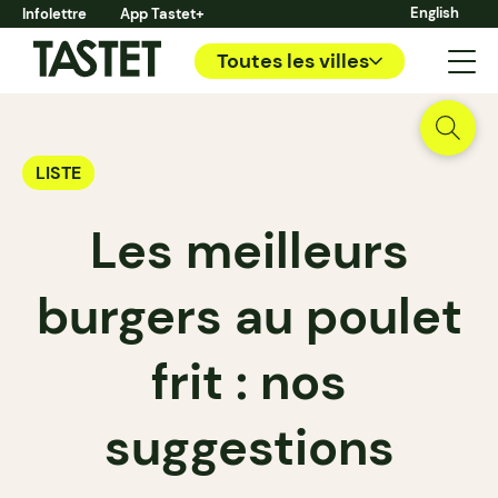
English
Infolettre
App Tastet+
Toutes les villes
LISTE
Les meilleurs
burgers au poulet
frit : nos
suggestions