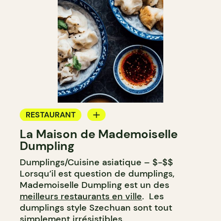
RESTAURANT
La Maison de Mademoiselle
ÉPICERIE / DEP
Dumpling
COMPTOIR
Dumplings/Cuisine asiatique – $-$$
Lorsqu’il est question de dumplings,
Mademoiselle Dumpling est un des
meilleurs restaurants en ville
. Les
dumplings style Szechuan sont tout
simplement irrésistibles.