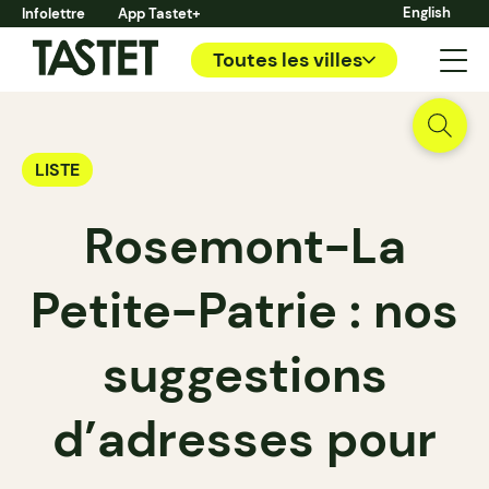
English
Infolettre
App Tastet+
Toutes les villes
LISTE
Rosemont-La
Petite-Patrie : nos
suggestions
d’adresses pour