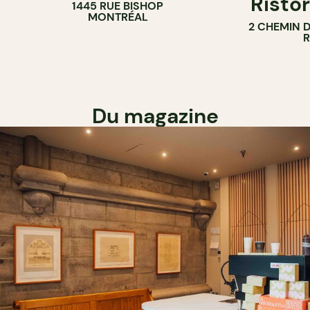
Ristor
1445 RUE BISHOP
MONTRÉAL
2 CHEMIN 
Du magazine