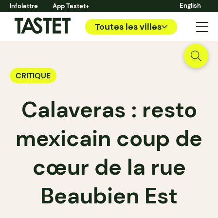
English
Infolettre
App Tastet+
Toutes les villes
CRITIQUE
Calaveras : resto
mexicain coup de
cœur de la rue
Beaubien Est