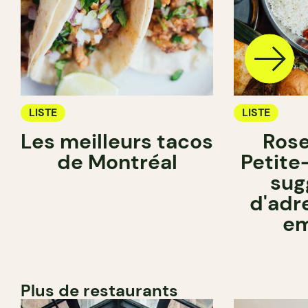
LISTE
LISTE
Les meilleurs tacos
Ros
de Montréal
Petite-
sug
d'adr
em
Plus de restaurants