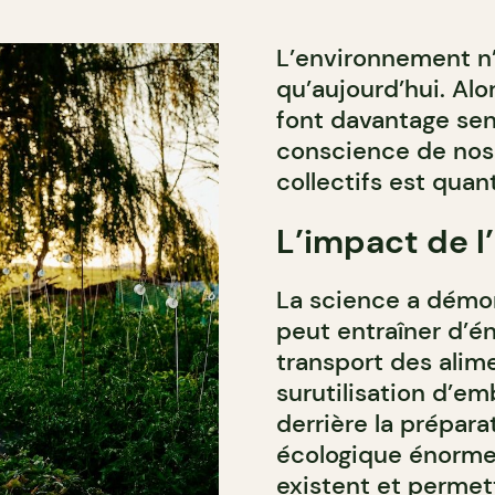
L’environnement n’a
qu’aujourd’hui. Al
font davantage sent
conscience de nos 
collectifs est quan
L’impact de l
La science a démont
peut entraîner d’
transport des alim
surutilisation d’em
derrière la prépara
écologique énorme.
existent et permet