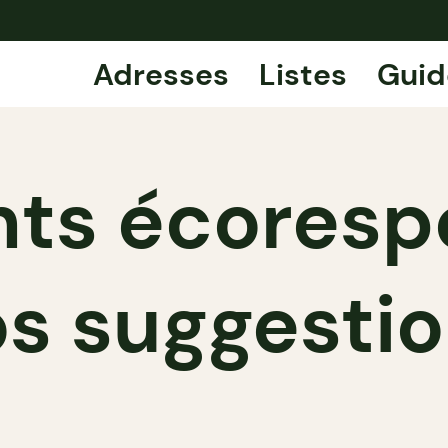
Adresses
Listes
Guid
ts écoresp
s suggesti