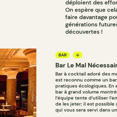
déploient des effor
On espère que cela
faire davantage pou
générations future
découvertes !
BAR
Bar Le Mal Nécessai
BAR À COCKTAIL
Bar à cocktail adoré des mo
est reconnu comme un bar
pratiques écologiques. En e
bar à grand volume montréa
l’équipe tente d’utiliser l’e
de les jeter; il est possib
qui vous sera servi dans un 