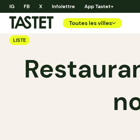
IG
FB
X
Infolettre
App Tastet+
Toutes les villes
LISTE
Restauran
no