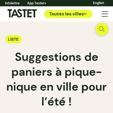
English
Infolettre
App Tastet+
Toutes les villes
LISTE
Suggestions de
paniers à pique-
nique en ville pour
l’été !