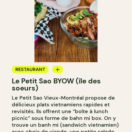
RESTAURANT
Le Petit Sao BYOW (île des
COMPTOIR
soeurs)
Le Petit Sao Vieux-Montréal propose de
délicieux plats vietnamiens rapides et
revisités. Ils offrent une “boîte à lunch
picnic” sous forme de bahn mi box. On y
trouve un banh mi (sandwich vietnamien)
avec choix de viande, une petite salade