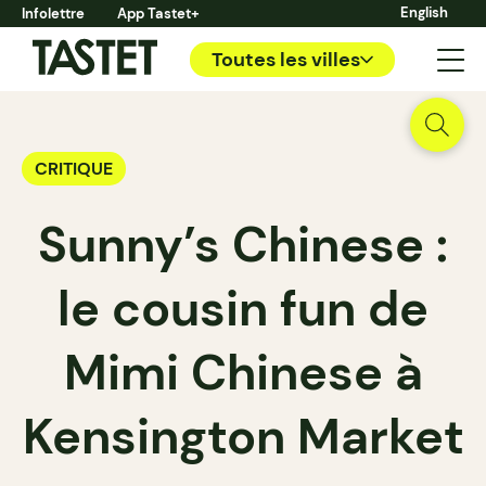
English
Infolettre
App Tastet+
Toutes les villes
CRITIQUE
Sunny’s Chinese :
le cousin fun de
Mimi Chinese à
Kensington Market