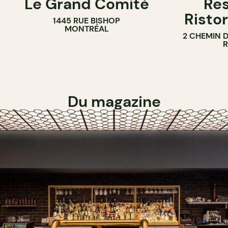
Le Grand Comité
Res
Ristor
1445 RUE BISHOP
MONTRÉAL
2 CHEMIN 
Du magazine