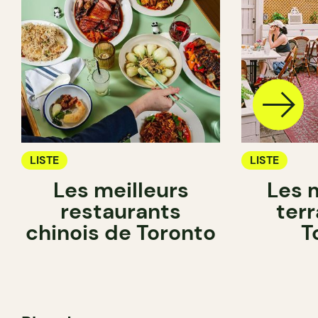
LISTE
LISTE
Les meilleurs
Les 
restaurants
ter
chinois de Toronto
T