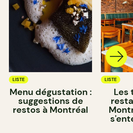
LISTE
LISTE
Menu dégustation :
Les 
suggestions de
rest
restos à Montréal
Montr
s'ent