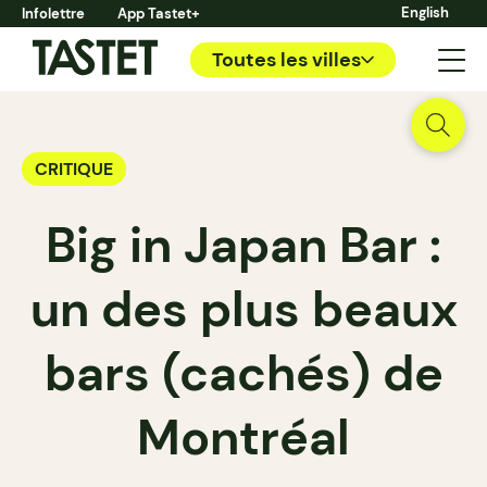
English
Infolettre
App Tastet+
Toutes les villes
CRITIQUE
Big in Japan Bar :
un des plus beaux
bars (cachés) de
Montréal