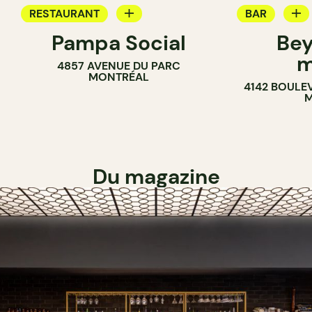
RESTAURANT
BAR
Pampa Social
Bey
CAFÉ
CAVISTE
m
4857 AVENUE DU PARC
BAR
MONTRÉAL
4142 BOULE
M
Du magazine