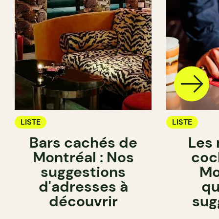
LISTE
LISTE
Bars cachés de
Les 
Montréal : Nos
coc
suggestions
Mo
d'adresses à
qu
découvrir
sug