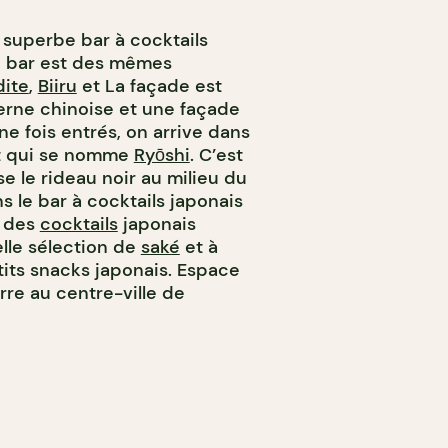
superbe bar à cocktails
Le bar est des mêmes
ite
,
Biiru
et La façade est
erne chinoise et une façade
ne fois entrés, on arrive dans
nt qui se nomme
Ryōshi
. C’est
e le rideau noir au milieu du
s le bar à cocktails japonais
e des
cocktails
japonais
elle sélection de
saké
et à
tits snacks japonais. Espace
re au centre-ville de