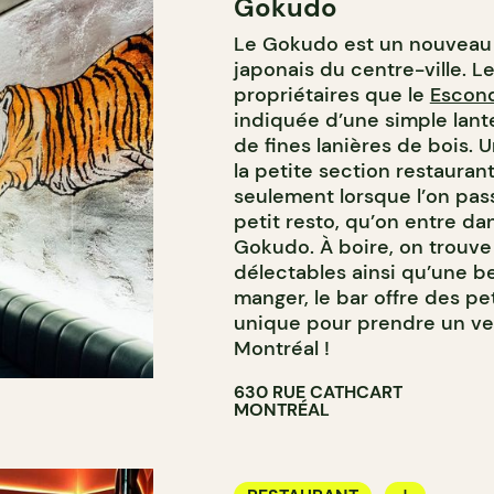
Gokudo
BAR À COCKTAIL
Le Gokudo est un nouveau 
japonais du centre-ville. 
propriétaires que le
Escond
indiquée d’une simple lant
de fines lanières de bois. U
la petite section restaura
seulement lorsque l’on pass
petit resto, qu’on entre dan
Gokudo. À boire, on trouv
délectables ainsi qu’une b
manger, le bar offre des pe
unique pour prendre un ver
Montréal !
630 RUE CATHCART
MONTRÉAL