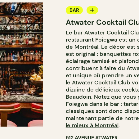
BAR
Atwater Cocktail Cl
BAR À COCKTAIL
Le bar Atwater Cocktail Club
restaurant
Foiegwa
est un
de Montréal. Le décor est s
est original : banquettes r
éclairage tamisé et plafond
contribuent à faire du Atwa
et unique où prendre un ve
le Atwater Cocktail Club vo
dizaine de délicieux
cockta
Beaudoin. Notez que vous 
Foiegwa dans le bar : tartar
classiques sont donc disponi
maintenant partie de notre
le mieux à Montréal
.
512 AVENUE ATWATER