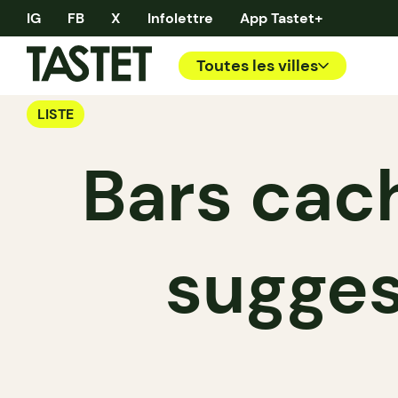
IG
FB
X
Infolettre
App Tastet+
Toutes les villes
LISTE
Bars cac
sugges