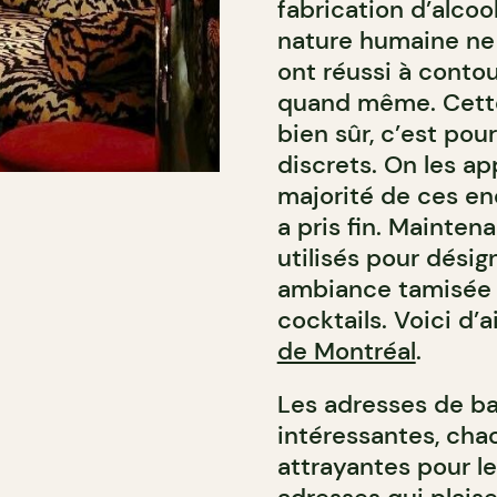
fabrication d’alcool
nature humaine ne 
ont réussi à contou
quand même. Cette a
bien sûr, c’est pou
discrets. On les app
majorité de ces end
a pris fin. Mainten
utilisés pour désig
ambiance tamisée et
cocktails. Voici d’a
de Montréal
.
Les adresses de bar
intéressantes, chac
attrayantes pour l