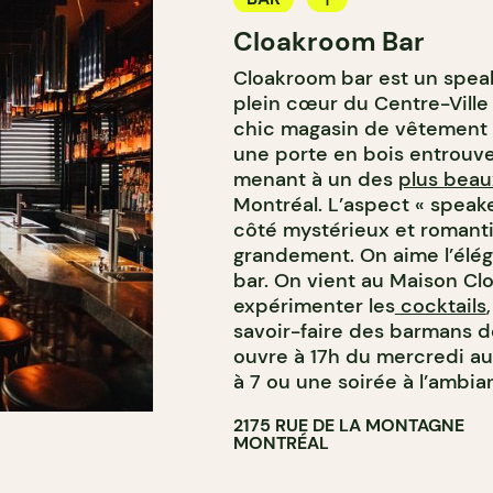
Cloakroom Bar
BAR À COCKTAIL
Cloakroom bar est un speak
plein cœur du Centre-Ville 
chic magasin de vêtement
une porte en bois entrouve
menant à un des
plus beau
Montréal. L’aspect « speak
côté mystérieux et romant
grandement. On aime l’élég
bar. On vient au Maison C
expérimenter les
cocktails
savoir-faire des barmans d
ouvre à 17h du mercredi au
à 7 ou une soirée à l’ambia
2175 RUE DE LA MONTAGNE
MONTRÉAL