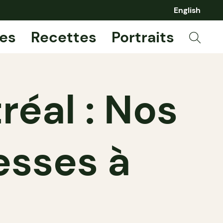
English
es
Recettes
Portraits
éal : Nos
esses à