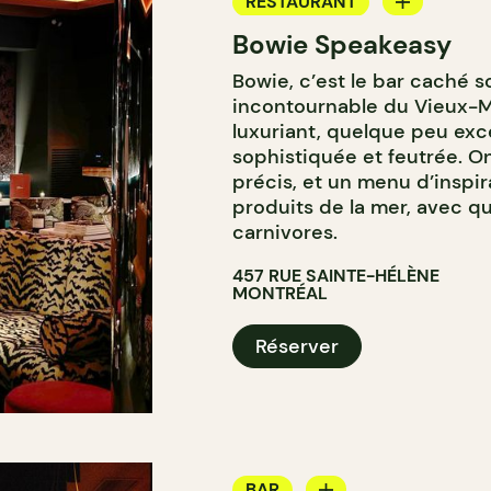
RESTAURANT
Bowie Speakeasy
BAR
Bowie, c’est le bar caché 
BAR À COCKTAIL
incontournable du Vieux-M
luxuriant, quelque peu exc
sophistiquée et feutrée. On
précis, et un menu d’inspir
produits de la mer, avec q
carnivores.
457 RUE SAINTE-HÉLÈNE
MONTRÉAL
Réserver
BAR