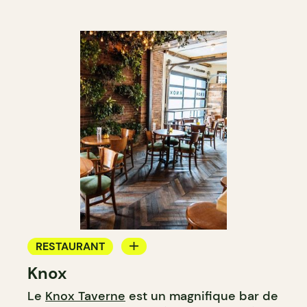
RESTAURANT
Knox
BAR
Le
Knox Taverne
est un magnifique bar de
BAR À COCKTAIL