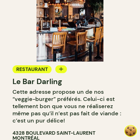
RESTAURANT
Le Bar Darling
CAFÉ
Cette adresse propose un de nos
BAR
“veggie-burger” préférés. Celui-ci est
BAR À COCKTAIL
tellement bon que vous ne réaliserez
même pas qu’il n’est pas fait de viande :
c’est un pur délice!
4328 BOULEVARD SAINT-LAURENT
MONTRÉAL