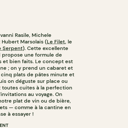
vanni Rasile, Michele
t Hubert Marsolais (
Le Filet
, le
e Serpent
). Cette excellente
d propose une formule de
es et bien faits. Le concept est
enne ; on y prend un cabaret et
, cinq plats de pâtes minute et
uis on déguste sur place ou
toutes cuites à la perfection
’invitations au voyage. On
re plat de vin ou de bière,
lets — comme à la cantine en
sse à essayer !
RENT