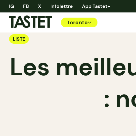
IG
FB
X
Infolettre
App Tastet+
Toronto
LISTE
Les meille
: 