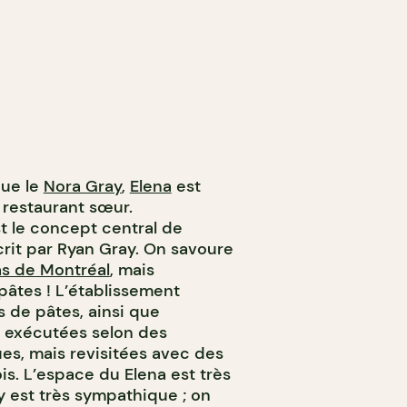
que le
Nora Gray
,
Elena
est
n restaurant sœur.
est le concept central de
crit par Ryan Gray. On savoure
as de Montréal
, mais
âtes ! L’établissement
s de pâtes, ainsi que
r exécutées selon des
ues, mais revisitées avec des
s. L’espace du Elena est très
 y est très sympathique ; on