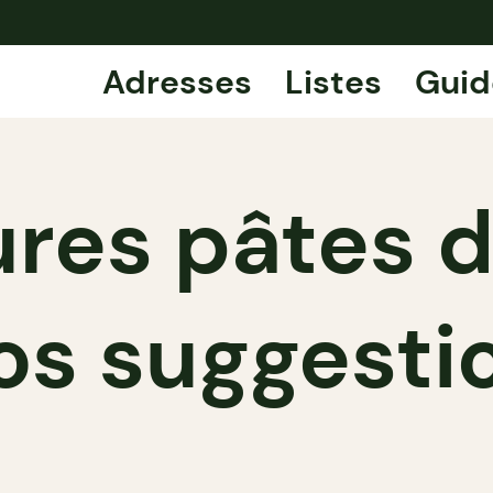
Adresses
Listes
Guid
ures pâtes 
nos suggesti