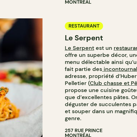
MONTRÉAL
RESTAURANT
Le Serpent
Le Serpent
est un
restauran
offre un superbe décor, u
menu délectable ainsi qu’un
fait partie des
incontourna
adresse, propriété d’Huber
Pelletier (
Club chasse et P
propose une cuisine goûteus
que d’excellentes pâtes. O
déguster de succulentes pâ
et souper dans un magnifi
genre.
257 RUE PRINCE
MONTRÉAL