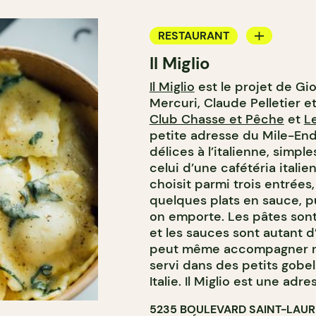
RESTAURANT
Il Miglio
ÉPICERIE / DEP
Il Miglio
est le projet de Gio
COMPTOIR
Mercuri, Claude Pelletier e
Club Chasse et Pêche
et
L
petite adresse du Mile-En
délices à l’italienne, simpl
celui d’une cafétéria itali
choisit parmi trois entrées
quelques plats en sauce, p
on emporte. Les pâtes sont 
et les sauces sont autant d
peut même accompagner not
servi dans des petits gobe
Italie. Il Miglio est une adre
5235 BOULEVARD SAINT-LAU