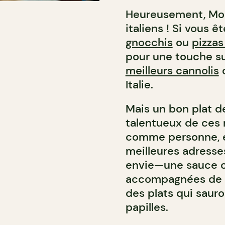
Heureusement, Mont
italiens ! Si vous 
gnocchis
ou
pizzas 
pour une touche su
meilleurs cannolis
q
Italie.
Mais un bon plat de
talentueux de ces r
comme personne, e
meilleures adresses
envie—une sauce c
accompagnées de l
des plats qui sauro
papilles.