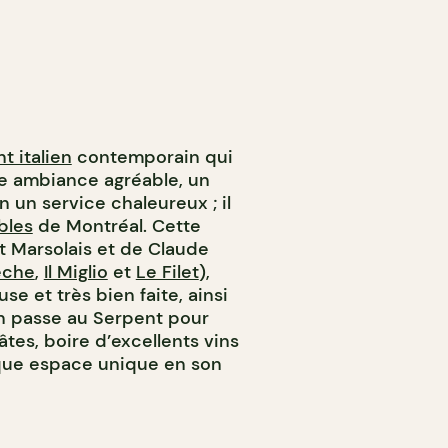
t italien
contemporain qui
ne ambiance agréable, un
 un service chaleureux ; il
bles
de Montréal. Cette
t Marsolais et de Claude
êche
,
Il Miglio
et
Le Filet
),
e et très bien faite, ainsi
n passe au Serpent pour
tes, boire d’excellents vins
que espace unique en son