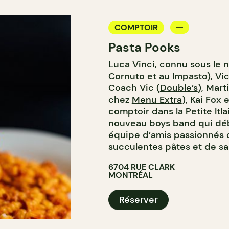
COMPTOIR
Pasta Pooks
Luca Vinci
, connu sous le
Cornuto
et au
Impasto)
, V
Coach Vic (
Double’s
), Mar
chez
Menu Extra
), Kai Fox 
comptoir dans la Petite Itla
nouveau boys band qui déb
équipe d’amis passionnés 
succulentes pâtes et de 
6704 RUE CLARK
MONTRÉAL
Réserver