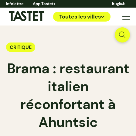
English
Infolettre
App Tastet+
Toutes les villes
CRITIQUE
Brama : restaurant
italien
réconfortant à
Ahuntsic