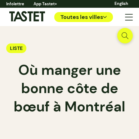
English
Infolettre
App Tastet+
Toutes les villes
LISTE
Où manger une
bonne côte de
bœuf à Montréal