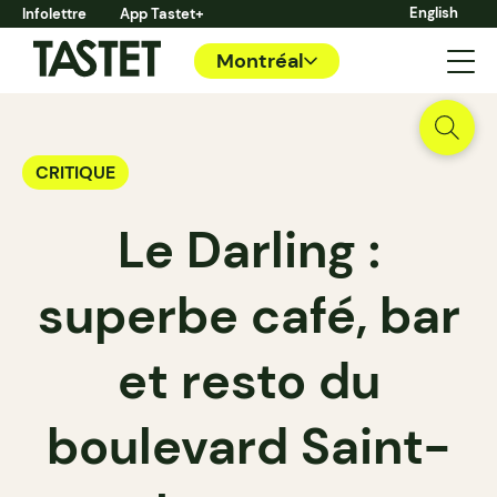
English
Infolettre
App Tastet+
Montréal
CRITIQUE
Le Darling :
superbe café, bar
et resto du
boulevard Saint-