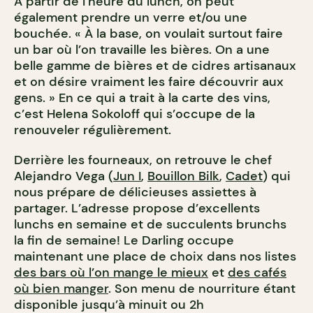
À partir de l’heure du lunch, on peut
également prendre un verre et/ou une
bouchée. « À la base, on voulait surtout faire
un bar où l’on travaille les bières. On a une
belle gamme de bières et de cidres artisanaux
et on désire vraiment les faire découvrir aux
gens. » En ce qui a trait à la carte des vins,
c’est Helena Sokoloff qui s’occupe de la
renouveler régulièrement.
Derrière les fourneaux, on retrouve le chef
Alejandro Vega (
Jun I
,
Bouillon Bilk
,
Cadet
) qui
nous prépare de délicieuses assiettes à
partager. L’adresse propose d’excellents
lunchs en semaine et de succulents brunchs
la fin de semaine! Le Darling occupe
maintenant une place de choix dans nos listes
des bars où l’on mange le mieux
et
des cafés
où bien manger
. Son menu de nourriture étant
disponible jusqu’à minuit ou 2h