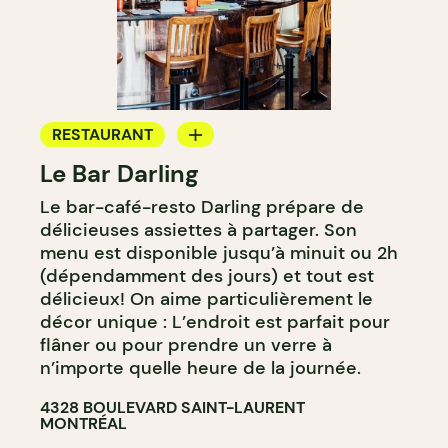
RESTAURANT
Le Bar Darling
CAFÉ
Le bar-café-resto Darling prépare de
BAR
délicieuses assiettes à partager. Son
BAR À COCKTAIL
menu est disponible jusqu’à minuit ou 2h
(dépendamment des jours) et tout est
délicieux! On aime particulièrement le
décor unique : L’endroit est parfait pour
flâner ou pour prendre un verre à
n’importe quelle heure de la journée.
4328 BOULEVARD SAINT-LAURENT
MONTRÉAL