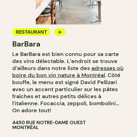
RESTAURANT
BarBara
CAFÉ
Le BarBara est bien connu pour sa carte
BAR À VIN
des vins délectable. L’endroit se trouve
BAR À COCKTAIL
d’ailleurs dans notre liste des
adresses où
boire du bon vin nature à Montréal
. Côté
bouffe, le menu est signé David Pellizari
avec un accent particulier sur les pâtes
fraîches et autres petits délices à
l’italienne. Focaccia, zeppoli, bombolini…
On adore tout!
4450 RUE NOTRE-DAME OUEST
MONTRÉAL