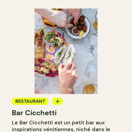
RESTAURANT
Bar Cicchetti
BAR
Le Bar Cicchetti est un petit bar aux
BAR À VIN
inspirations vénitiennes, niché dans le