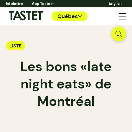
English
Infolettre
App Tastet+
Québec
LISTE
Les bons «late
night eats» de
Montréal