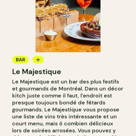
BAR
Le Majestique
BAR À VIN
Le Majestique est un bar des plus festifs
BAR À COCKTAIL
et gourmands de Montréal. Dans un décor
kitch juste comme il faut, l’endroit est
presque toujours bondé de fêtards
gourmands. Le Majestique vous propose
une liste de vins très intéressante et un
court menu, mais ô combien délicieux
lors de soirées arrosées. Vous pouvez y