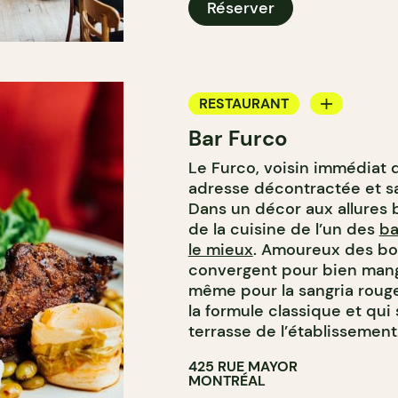
Réserver
RESTAURANT
Bar Furco
BAR
Le Furco, voisin immédiat d
BAR À VIN
adresse décontractée et sa
Dans un décor aux allures b
de la cuisine de l’un des
ba
le mieux
. Amoureux des bo
convergent pour bien mange
même pour la sangria roug
la formule classique et qui 
terrasse de l’établissemen
425 RUE MAYOR
MONTRÉAL