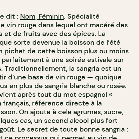
e dit :
Nom, Féminin
. Spécialité
e vin rouge dans lequel ont macéré des
 et de fruits avec des épices. La
lque sorte devenue la boisson de l’été
Un pichet de cette boisson plus ou moins
 parfaitement à une soirée estivale sur
. Traditionnellement, la sangria est un
rtir d’une base de vin rouge — quoique
plus en plus de sangria blanche ou rosée.
vient après tout du mot espagnol «
 français, référence directe à la
isson. On ajoute à cela agrumes, sucre,
lques cas, un second alcool plus fort
e goût. Le secret de toute bonne sangria :
st ce processus qui permet au vin de