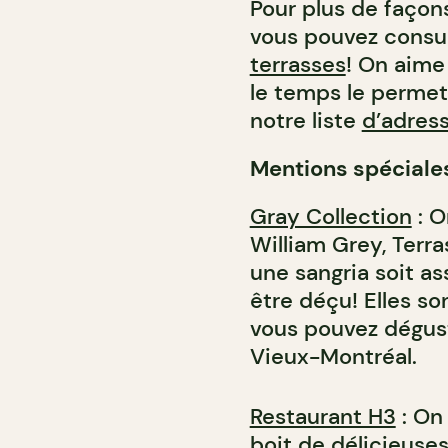
Pour plus de façons
vous pouvez consu
terrasses
! On aime
le temps le permet
notre liste
d’adres
Mentions spéciale
Gray Collection
: O
William Grey, Terra
une sangria soit a
être déçu! Elles so
vous pouvez dégust
Vieux-Montréal.
Restaurant H3
: On
boit de délicieuses