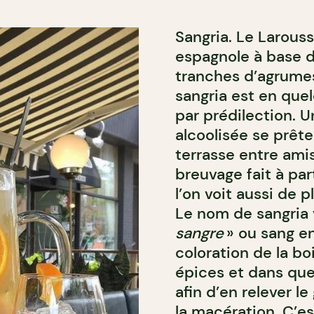
Sangria. Le Larouss
espagnole à base d
tranches d’agrumes
sangria est en que
par prédilection. 
alcoolisée se prête
terrasse entre amis
breuvage fait à pa
l’on voit aussi de 
Le nom de sangria 
sangre
» ou sang en
coloration de la bo
épices et dans que
afin d’en relever l
la macération. C’e