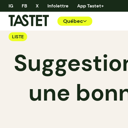
IG
FB
X
Infolettre
App Tastet+
Québec
LISTE
Suggestio
une bonn