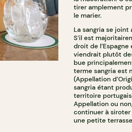
tirer amplement pr
le marier.
La sangria se joint
S’il est majoritair
droit de l’Espagne 
viendrait plutôt des
bue principalement
terme sangria est
(Appellation d’Orig
sangria étant prod
territoire portugai
Appellation ou no
continuer à siroter
une petite terrasse 