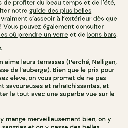
 de profiter du beau temps et de l’été,
lter notre
guide des plus belles
 vraiment s’asseoir à l’extérieur dès que
! Vous pouvez également consulter
ses où prendre un verre
et de
bons bars
.
s
n aime leurs terrasses (Perché, Nelligan,
sse de l’auberge). Bien que le prix pour
ssez élevé, on vous promet de ne pas
nt savoureuses et rafraîchissantes, et
er le tout avec une superbe vue sur le
 y mange merveilleusement bien, on y
 sangrias et on y passe des belles