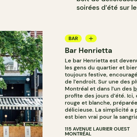
soirées d’été sur l
BAR
Bar Henrietta
BAR À VIN
Le bar Henrietta est deven
BAR À COCKTAIL
les gens du quartier et bie
toujours festive, encourag
de l’endroit. Sur une des p
Montréal et dans l’un des
b
profite des jours d’été. Ici
rouge et blanche, préparée
délicieuse. La simplicité a 
est bien vrai pour la sangri
115 AVENUE LAURIER OUEST
MONTRÉAL