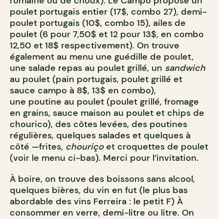
romaine ou de choux). Le Campo propose un
poulet portugais entier (17$, combo 27), demi-
poulet portugais (10$, combo 15), ailes de
poulet (6 pour 7,50$ et 12 pour 13$, en combo
12,50 et 18$ respectivement). On trouve
également au menu une guédille de poulet,
une salade repas au poulet grillé, un
sandwich
au poulet (pain portugais, poulet grillé et
sauce campo à 8$, 13$ en combo),
une poutine au poulet (poulet grillé, fromage
en grains, sauce maison au poulet et chips de
chourico), des côtes levées, des poutines
régulières, quelques salades et quelques à
côté —frites,
chouriço
et croquettes de poulet
(voir le menu ci-bas). Merci pour l’invitation.
À boire, on trouve des boissons sans alcool,
quelques bières, du vin en fut (le plus bas
abordable des vins Ferreira : le petit F) À
consommer en verre, demi-litre ou litre. On