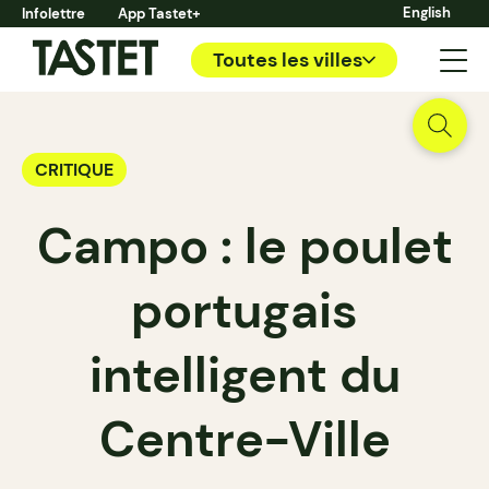
English
Infolettre
App Tastet+
Toutes les villes
CRITIQUE
Campo : le poulet
portugais
intelligent du
Centre-Ville