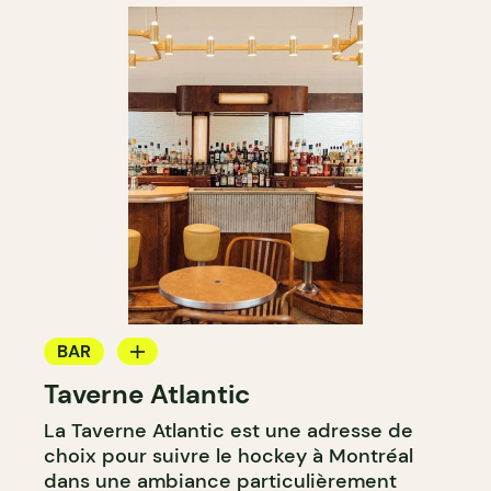
BAR
Taverne Atlantic
BAR À COCKTAIL
La Taverne Atlantic est une adresse de
choix pour suivre le hockey à Montréal
dans une ambiance particulièrement