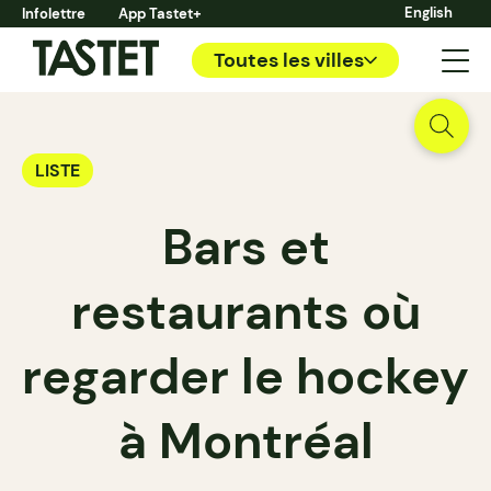
English
Infolettre
App Tastet+
Toutes les villes
LISTE
Bars et
restaurants où
regarder le hockey
à Montréal