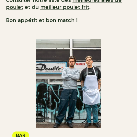
consulter notre liste des
meilleures ailes de
poulet
et du
meilleur poulet frit
.
Bon appétit et bon match !
BAR