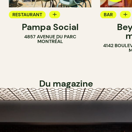
RESTAURANT
BAR
Pampa Social
Bey
CAFÉ
CAVISTE
m
4857 AVENUE DU PARC
BAR
MONTRÉAL
4142 BOULE
M
Du magazine