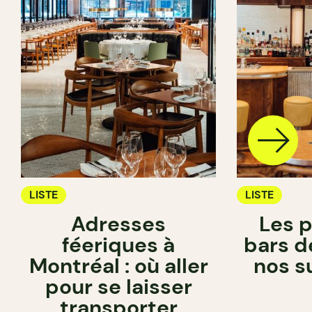
LISTE
LISTE
Adresses
Les 
féeriques à
bars d
Montréal : où aller
nos s
pour se laisser
transporter