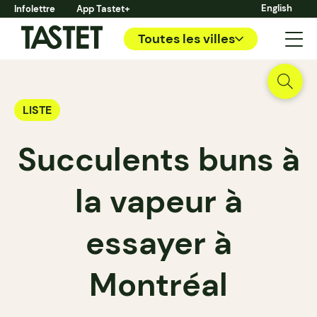
English
Infolettre
App Tastet+
Toutes les villes
LISTE
Succulents buns à
la vapeur à
essayer à
Montréal